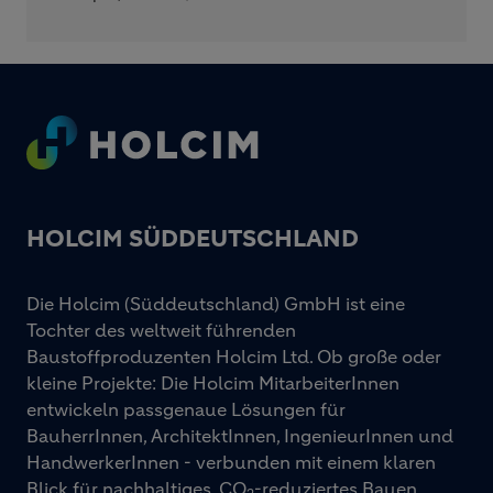
Footer
HOLCIM SÜDDEUTSCHLAND
Die Holcim (Süddeutschland) GmbH ist eine
Tochter des weltweit führenden
Baustoffproduzenten Holcim Ltd. Ob große oder
kleine Projekte: Die Holcim MitarbeiterInnen
entwickeln passgenaue Lösungen für
BauherrInnen, ArchitektInnen, IngenieurInnen und
HandwerkerInnen - verbunden mit einem klaren
Blick für nachhaltiges, CO
-reduziertes Bauen,