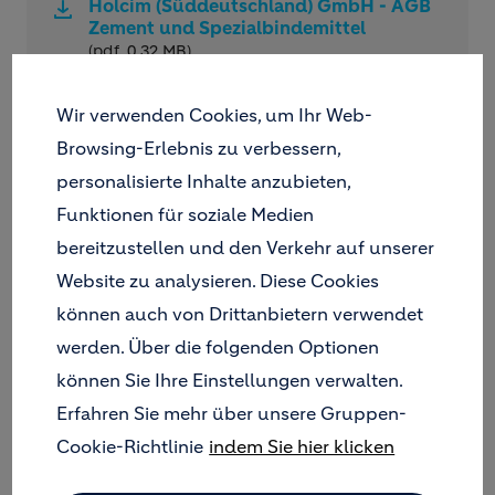
Holcim (Süddeutschland) GmbH - AGB
Zement und Spezialbindemittel
(pdf, 0.32 MB)
Wir verwenden Cookies, um Ihr Web-
Browsing-Erlebnis zu verbessern,
Allgemeine Geschäftsbedingungen der
personalisierte Inhalte anzubieten,
Holcim Kies und Beton GmbH
Funktionen für soziale Medien
Holcim Kies und Beton GmbH - AGB
bereitzustellen und den Verkehr auf unserer
Transportbeton
Website zu analysieren. Diese Cookies
(pdf, 0.19 MB)
können auch von Drittanbietern verwendet
Holcim Kies und Beton GmbH - AGB
werden. Über die folgenden Optionen
von Kies, Sand, Splitt und anderen
Baustoffen
können Sie Ihre Einstellungen verwalten.
(pdf, 0.18 MB)
Erfahren Sie mehr über unsere Gruppen-
Cookie-Richtlinie
indem Sie hier klicken