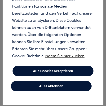
Funktionen für soziale Medien
bereitzustellen und den Verkehr auf unserer
Website zu analysieren. Diese Cookies
können auch von Drittanbietern verwendet
werden. Über die folgenden Optionen
Holcim is best positioned
können Sie Ihre Einstellungen verwalten.
through NextGen Growth
Erfahren Sie mehr über unsere Gruppen-
2030 to benefit from the
Cookie-Richtlinie
indem Sie hier klicken
powerful megatrends
shaping the future of
Alle Cookies akzeptieren
construction. With this new
strategy, we are unlocking
Alles ablehnen
significant opportunities to
drive shareholder value.