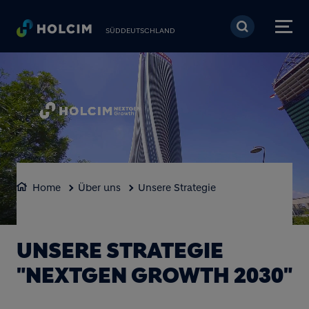
Direkt zum Inhalt
SÜDDEUTSCHLAND
BLOCK MEDIA
Home
Über uns
Unsere Strategie
Loaded
:
Unmute
100.00%
UNSERE STRATEGIE
"NEXTGEN GROWTH 2030"