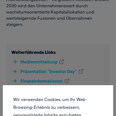
2030 wird den Unternehmenswert durch
wachstumsorientierte Kapitalallokation und
wertsteigernde Fusionen und Übernahmen
steigern.
Weiterführende Links
Medienmitteilung
Präsentation "Investor Day"
Finanzinformationen
Fact-Sheet
Wir verwenden Cookies, um Ihr Web-
Browsing-Erlebnis zu verbessern,
personalisierte Inhalte anzubieten,