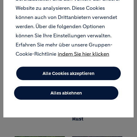
Website zu analysieren. Diese Cookies
können auch von Drittanbietern verwendet
werden. Über die folgenden Optionen
Sand für Beach 0741
Albvorlandtunnel,
können Sie Ihre Einstellungen verwalten.
- Strandfeeling über
Kirchheim (Teck)
den Dächern von
Erfahren Sie mehr über unsere Gruppen-
Rottweil
Cookie-Richtlinie
indem Sie hier klicken
Alle Cookies akzeptieren
Alles ablehnen
Walckerpark,
Europa-Park Hotel
Ludwigsburg
und Wasserwelt,
Rust