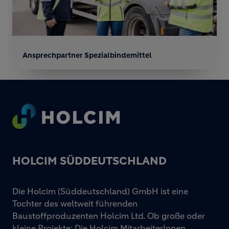
Ansprechpartner Spezialbindemittel
Footer
HOLCIM SÜDDEUTSCHLAND
Die Holcim (Süddeutschland) GmbH ist eine
Tochter des weltweit führenden
Baustoffproduzenten Holcim Ltd. Ob große oder
kleine Projekte: Die Holcim MitarbeiterInnen