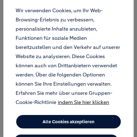
Ausführung.
Wir verwenden Cookies, um Ihr Web-
Flexibilität bei der Lösungssuche, Erfahrung in der
Browsing-Erlebnis zu verbessern,
Umsetzung und Fachkenntnis in allen Bereichen
personalisierte Inhalte anzubieten,
des Tiefbaus stehen hinter den
Funktionen für soziale Medien
Bindemittelsystemen von Holcim
(Süddeutschland) GmbH.
bereitzustellen und den Verkehr auf unserer
Website zu analysieren. Diese Cookies
können auch von Drittanbietern verwendet
werden. Über die folgenden Optionen
Downloads
können Sie Ihre Einstellungen verwalten.
Broschüre Spezialbindemittel
Erfahren Sie mehr über unsere Gruppen-
(pdf, 0.76 MB)
Cookie-Richtlinie
indem Sie hier klicken
Alle Cookies akzeptieren