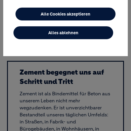
Informationen zu diesem Bereich verfügbar sind.
Alle Cookies akzeptieren
Bericht zu den Bereichen Ökologie,
Alles ablehnen
Ökonomie und Nachhaltigkeit
(pdf, 1.31 MB)
Zement begegnet uns auf
Schritt und Tritt
Zement ist als Bindemittel für Beton aus
unserem Leben nicht mehr
wegzudenken. Er ist unverzichtbarer
Bestandteil unseres täglichen Umfelds:
in Straßen, in Fabrik- und
Bürogebäuden, in Wohnhäusern, in