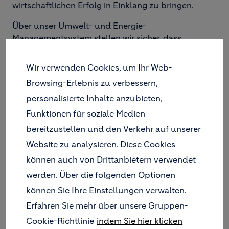
wirtschaftlichen Erfolg in Einklang zu bringen.
Über unser Umwelt- und Energie-
Managementsystem stellen wir sicher, dass
Umweltrisiken vermieden und Ressourcen
geschont werden, die Energieeffizienz von Anlagen
Wir verwenden Cookies, um Ihr Web-
sichergestellt sowie die Energieeinsparung bedacht
Browsing-Erlebnis zu verbessern,
wird. Die Mitarbeiter sind angehalten, sich umwelt-
personalisierte Inhalte anzubieten,
und energiebewusst zu verhalten. Umweltschutz
und Energieeffizienz werden im Zementwerk
Funktionen für soziale Medien
kontinuierlich verbessert.
bereitzustellen und den Verkehr auf unserer
Website zu analysieren. Diese Cookies
Holcim Süddeutschland hat für diese
verantwortungsvollen Aufgaben einen Umwelt-
können auch von Drittanbietern verwendet
und Energie-Verantwortlichen bestimmt. Unsere
werden. Über die folgenden Optionen
unternehmenspolitischen Ziele werden im Rahmen
können Sie Ihre Einstellungen verwalten.
der umweltorientierten Unternehmensführung auf
Erfahren Sie mehr über unsere Gruppen-
höchster Managementebene eingebracht,
umgesetzt und überprüft. Wir stellen sicher, dass
Cookie-Richtlinie
indem Sie hier klicken