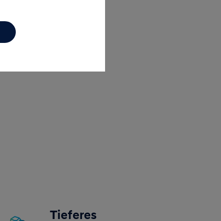
linker
ür gutes
s
Tieferes
Image