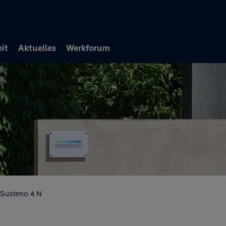
Direkt zum Inhalt
it
Aktuelles
Werkforum
Susteno 4 N