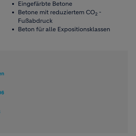
Eingefärbte Betone
Betone mit reduziertem CO
-
2
Fußabdruck
Beton für alle Expositionsklassen
en
06
8