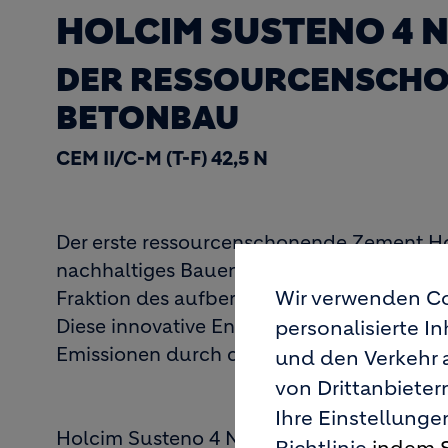
HOLCIM SUSTENO 4 
DER RESSOURCENSCHO
BETONBAU
CEM II/C-M (T-F) 42,5 N
Der erste ressourcenschonende Zement Hol
nachhaltiges Bauen dar. Mit neuesten Tec
Wir verwenden Co
Fraktion des aufbereiteten Mischgranulat
Diese innovative Entwicklung schont natü
personalisierte I
Emissionen durch den teilweisen Ersatz d
und den Verkehr 
von Drittanbiete
Ihre Einstellunge
Holcim Susteno 4 N ist ein Portlandkompos