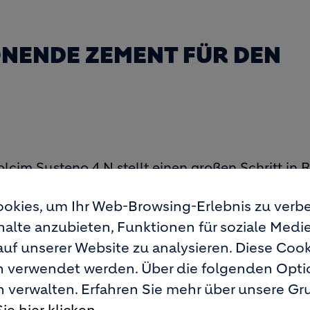
N
NENDE ZEMENT FÜR DEN
cim Susteno 4 N stellt einen großen Schritt in 
hnologien wurde eine Lösung erarbeitet, um die 
okies, um Ihr Web-Browsing-Erlebnis zu verbe
s als Bestandteil des neuen Zements wiederzuver
rliche Ressourcen, spart Deponieraum und reduz
nhalte anzubieten, Funktionen für soziale Medi
es Zementklinkers.
auf unserer Website zu analysieren. Diese Co
rn verwendet werden. Über die folgenden Opt
n verwalten. Erfahren Sie mehr über unsere G
itzement (CEM II/C-M (T-F) 42,5 N) der DIN EN 1