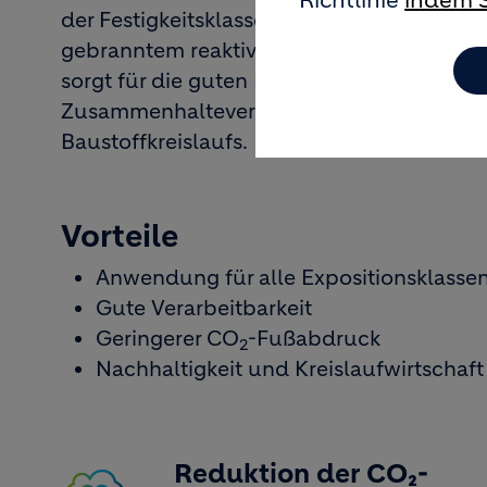
Richtlinie
indem S
der Festigkeitsklasse 42,5 N. Die Hauptk
gebranntem reaktivem Schiefer und Mischg
sorgt für die guten Festigkeiten, der gebr
Zusammenhaltevermögen, der RC-Sand steh
Baustoffkreislaufs.
Vorteile
Anwendung für alle Expositionsklasse
Gute Verarbeitbarkeit
Geringerer CO
-Fußabdruck
2
Nachhaltigkeit und Kreislaufwirtschaft
Reduktion der CO₂-
Image