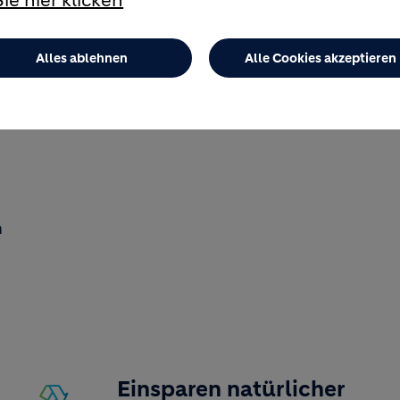
ie hier klicken
omponenten bestehen aus Portlandzementklinker,
ranulat (Recyclingmehl Typ 2). Portlandzementk
Alles ablehnen
Alle Cookies akzeptieren
annte Schiefer für eine gute Nacherhärtung und f
t für die Nachhaltigkeit und das Schließen de
n
Einsparen natürlicher
Image