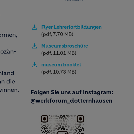
,
Flyer Lehrerfortbildungen
(pdf, 7.70 MB)
ormen,
Museumsbroschüre
pozän-
(pdf, 11.01 MB)
museum booklet
(pdf, 10.73 MB)
hland
nn die
winnen.
Folgen Sie uns auf Instagram:
@werkforum_dotternhausen
Image