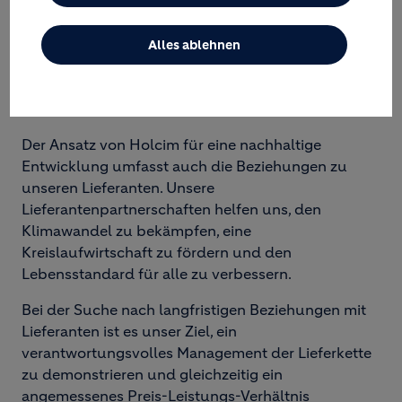
Alles ablehnen
VERHALTENSKODEX FÜR
LIEFERANTEN
Der Ansatz von Holcim für eine nachhaltige
Entwicklung umfasst auch die Beziehungen zu
unseren Lieferanten. Unsere
Lieferantenpartnerschaften helfen uns, den
Klimawandel zu bekämpfen, eine
Kreislaufwirtschaft zu fördern und den
Lebensstandard für alle zu verbessern.
Bei der Suche nach langfristigen Beziehungen mit
Lieferanten ist es unser Ziel, ein
verantwortungsvolles Management der Lieferkette
zu demonstrieren und gleichzeitig ein
angemessenes Preis-Leistungs-Verhältnis