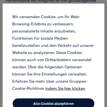
Performance mit Integrität ist von grundlegender
Bedeutung, um Holcim zum führenden Partner für
nachhaltiges Bauen zu machen. Es schafft
Wir verwenden Cookies, um Ihr Web-
Vertrauen, schützt unseren Ruf und schafft
Mehrwert für unsere Mitarbeitenden, Kunden und
Browsing-Erlebnis zu verbessern,
alle anderen Stakeholder.
personalisierte Inhalte anzubieten,
Funktionen für soziale Medien
Der Holcim Ethikkodex beschreibt, wie wir auf der
Grundlage unserer Schlüsselprinzipien
bereitzustellen und den Verkehr auf unserer
Compliance, Fairness, Verantwortung, Vertrauen
Website zu analysieren. Diese Cookies
und Respekt
jederzeit integer handeln. Er erklärt
können auch von Drittanbietern verwendet
auch, warum diese Prinzipien für uns wichtig sind
werden. Über die folgenden Optionen
und was unsere Verpflichtungen sind.
können Sie Ihre Einstellungen verwalten.
Alle Mitarbeiter von Holcim müssen den Kodex
Erfahren Sie mehr über unsere Gruppen-
einhalten und integer handeln, wenn sie Holcim
vertreten oder für Holcim arbeiten.
Cookie-Richtlinie
indem Sie hier klicken
HOLCIM ETHIKKODEX
(PDF, 3.86 MB)
Alle Cookies akzeptieren