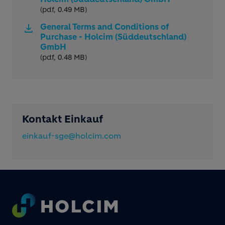
(pdf, 0.49 MB)
General Terms and Conditions of
Purchase - Holcim (Süddeutschland)
GmbH
(pdf, 0.48 MB)
Kontakt Einkauf
einkauf-sge@holcim.com
Footer