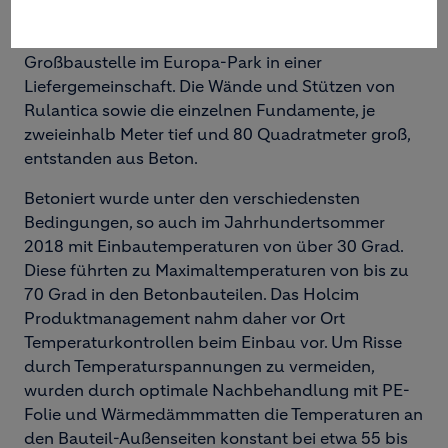
Kippenheimweiler (Vogel-Bau) und Teningen (Adolf
Braun KG). Die beiden Unternehmen versorgten die
Großbaustelle im Europa-Park in einer
Liefergemeinschaft. Die Wände und Stützen von
Rulantica sowie die einzelnen Fundamente, je
zweieinhalb Meter tief und 80 Quadratmeter groß,
entstanden aus Beton.
Betoniert wurde unter den verschiedensten
Bedingungen, so auch im Jahrhundertsommer
2018 mit Einbautemperaturen von über 30 Grad.
Diese führten zu Maximaltemperaturen von bis zu
70 Grad in den Betonbauteilen. Das Holcim
Produktmanagement nahm daher vor Ort
Temperaturkontrollen beim Einbau vor. Um Risse
durch Temperaturspannungen zu vermeiden,
wurden durch optimale Nachbehandlung mit PE-
Folie und Wärmedämmmatten die Temperaturen an
den Bauteil-Außenseiten konstant bei etwa 55 bis