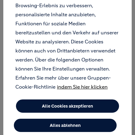
entsteht eine der größten Wasserwelten Europas,
Browsing-Erlebnis zu verbessern,
das Schwimmbad „Rulantica“. Bereits eröffnet
personalisierte Inhalte anzubieten,
wurde im Mai 2019 das angrenzende Themenhotel
Funktionen für soziale Medien
„Krønasår”. Die Inhaberfamilie Mack investiert rund
bereitzustellen und den Verkehr auf unserer
180 Millionen Euro in die 450.000 Quadratmeter
große Resort-Erweiterung.
Website zu analysieren. Diese Cookies
können auch von Drittanbietern verwendet
Am 28. November 2019 wird der muschelförmige
werden. Über die folgenden Optionen
Bau der Wasserwelt eröffnet. Eine massive
Mittelsäule aus Beton trägt die fünf imposanten
können Sie Ihre Einstellungen verwalten.
Dachbinder aus geleimtem Holz. Sie überspannen
Erfahren Sie mehr über unsere Gruppen-
87 Meter – in Teilstücken à 40 und 47 Metern. Jeder
Cookie-Richtlinie
indem Sie hier klicken
Dachbinder ist 84 Tonnen schwer. Ohne die
insgesamt rund 80.000 Kubikmeter Beton in
zahlreichen Festigkeitsklassen wäre die
Alle Cookies akzeptieren
Erlebniswelt nicht vorstellbar. Für Wasserwelt und
Hotel lieferte Holcim 26.000 Tonnen des
Portlandkompositzements Holcim Optimo (CEM
Alles ablehnen
II/B-M (T-LL)-AZ) an die Betonwerke in Lahr-