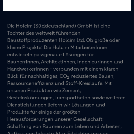
HOLCIM SÜDDEUTSCHLAND
Die Holcim (Süddeutschland) GmbH ist eine
Tochter des weltweit führenden
Baustoffproduzenten Holcim Ltd. Ob große oder
kleine Projekte: Die Holcim MitarbeiterInnen
entwickeln passgenaue Lösungen für
BauherrInnen, ArchitektInnen, IngenieurInnen und
HandwerkerInnen - verbunden mit einem klaren
Blick für nachhaltiges, CO
-reduziertes Bauen,
2
Ressourceneffizienz und Stoff-Kreisläufe. Mit
unseren Produkten wie Zement,
Gesteinskörnungen, Transportbeton sowie weiteren
Dienstleistungen liefern wir Lösungen und
Produkte für einige der größten
Herausforderungen unserer Gesellschaft:
Schaffung von Räumen zum Leben und Arbeiten,
Aufbau von Infrastruktur, Erleichterung von