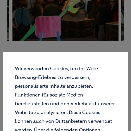
Wir verwenden Cookies, um Ihr Web-
Browsing-Erlebnis zu verbessern,
CIRCUITBOX —
personalisierte Inhalte anzubieten,
EVENTAMSTÜCK
Funktionen für soziale Medien
Konzert im Holcim Werkforum: 10. März 2015
bereitzustellen und den Verkehr auf unserer
Musik ist allgegenwärtig. Dennoch wird der
Website zu analysieren. Diese Cookies
Ton-Ort als einer der musikalischen Parameter
können auch von Drittanbietern verwendet
kaum bewusst wahrgenommen, bzw.
werden. Über die folgenden Optionen